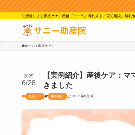
助産師による産後ケア／産後ドゥーラ／母乳外来／育児相談／離乳
ホーム
産後ケア
【実例紹介】産後ケア：マ
2025
6/28
きました
2026年8月8日
産後ケア
事例紹介