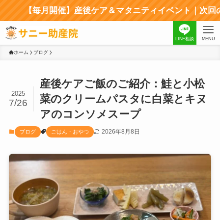
【毎月開催】産後ケア＆マタニティイベント｜次回のイベント
LINE相談
MENU
ホーム
ブログ
産後ケアご飯のご紹介：鮭と小松
2025
菜のクリームパスタに白菜とキヌ
7/26
アのコンソメスープ
2026年8月8日
ブログ
ごはん・おやつ