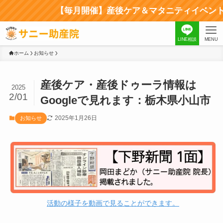
【毎月開催】産後ケア＆マタニティイベント｜
LINE相談
MENU
ホーム
お知らせ
産後ケア・産後ドゥーラ情報は
2025
2/01
Googleで見れます：栃木県小山市
2025年1月26日
お知らせ
活動の様子を動画で見ることができます。