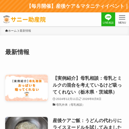
【毎月開催】産後ケア＆マタニティイベント｜次
LINE相談
MENU
ホーム
最新情報
最新情報
【実例紹介】母乳相談：母乳とミ
ルクの混合を考えているけど吸っ
てくれない（栃木県・茨城県）
2024年12月11日
2026年8月8日
母乳外来（母乳相談）
産後ケアご飯：うどんの代わりに
ライスヌードルを試してみました