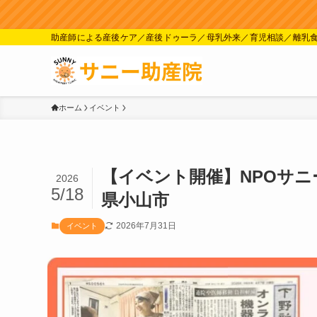
助産師による産後ケア／産後ドゥーラ／母乳外来／育児相談／離乳
ホーム
イベント
【イベント開催】NPOサニ
2026
5/18
県小山市
2026年7月31日
イベント