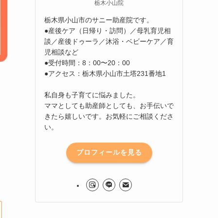
栃木小山院
栃木県小山市のサニー助産院です。
●産後ケア（日帰り・訪問）／母乳育児相
談／産後ドゥーラ／沐浴・ベビーケア／育
児相談など
●受付時間：8：00〜20：00
●アクセス：栃木県小山市土塔231番地1
私自身も子育てに悩みました。
ママとしても助産師としても、お手伝いで
きたら嬉しいです。お気軽にご相談くださ
い。
プロフィールを見る