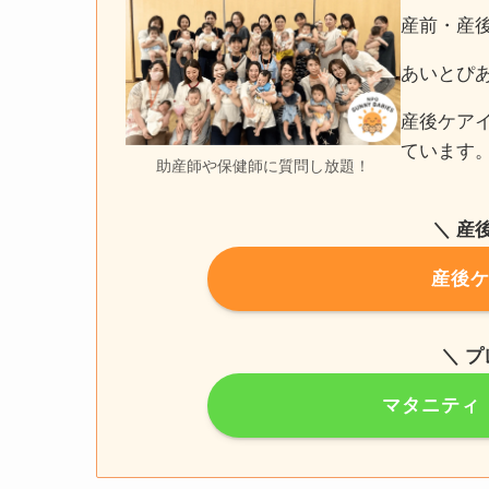
産前・産
あいとぴ
産後ケア
ています
助産師や保健師に質問し放題！
＼ 産
産後
＼ 
マタニティ