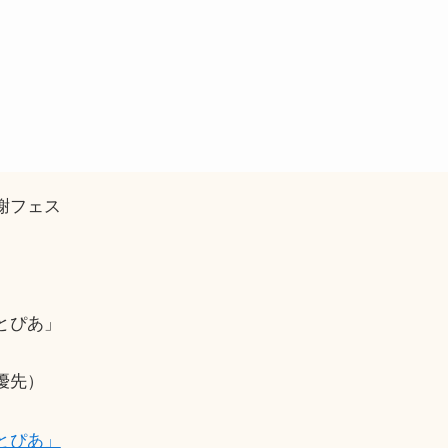
謝フェス
とぴあ」
優先）
とぴあ」