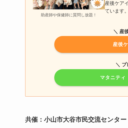
産後ケア
ています
助産師や保健師に質問し放題！
＼ 産
産後
＼ 
マタニティ
共催：小山市大谷市民交流センター