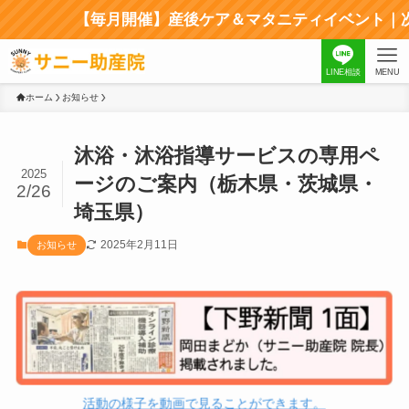
【毎月開催】産後ケア＆マタニティイベント｜次回
LINE相談
MENU
ホーム
お知らせ
沐浴・沐浴指導サービスの専用ペ
2025
ージのご案内（栃木県・茨城県・
2/26
埼玉県）
2025年2月11日
お知らせ
活動の様子を動画で見ることができます。