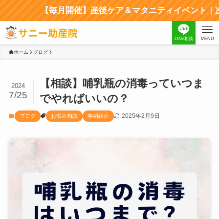
【毎月開催】産後ケア＆マタニティイベント｜次回
LINE相談
MENU
ホーム
ブログ
【相談】哺乳瓶の消毒っていつま
2024
7/25
でやればいいの？
2025年2月9日
ブログ
お悩み相談
事例紹介